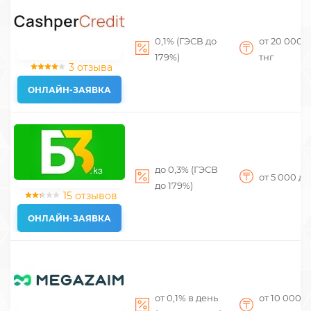
0,1% (ГЭСВ до
от 20 000
д
179%)
тнг
3 отзыва
ОНЛАЙН-ЗАЯВКА
до 0,3% (ГЭСВ
от 5 000
до
до 179%)
15 отзывов
ОНЛАЙН-ЗАЯВКА
от 0,1% в день
от 10 000
д