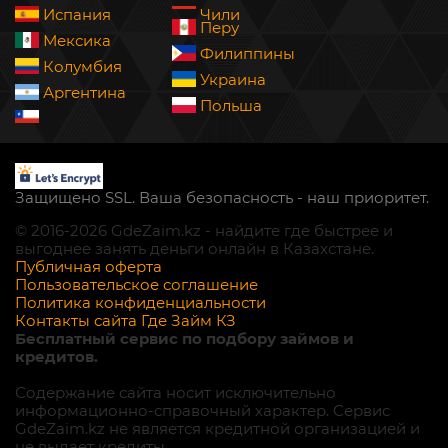
Испания
Чили
Перу
Мексика
Филиппины
Колумбия
Украина
Аргентина
Польша
Защищено SSL. Ваша безопасность - наш приоритет.
© 2016-2026 GdeZaim.kz - найдите где быстрее и
выгоднее занять деньги онлайн в Казахстане.
Публичная оферта
Пользовательское соглашение
Политика конфиденциальности
Контакты сайта Где Займ КЗ
Бесплатный сервис по подбору займов и
кредитов.
Содержание сайта носит исключительно
информационно-справочный характер. Сервис
GdeZaim.kz не является кредитной организацией и
не выдает кредиты.