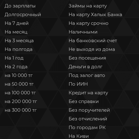
До зарплаты
Займы на карту
Долгосрочный
На карту Халык Банка
На 7 дней
На карту срочно
На месяц
Наличными
На 3 месяца
На банковский счет
На полгода
Не выходя из дома
На 1 год
Без посещения
На 2 года
Деньги в долг
на 10 000 тг
Под залог авто
на 50 000 тг
По ИИН
на 100 000 тг
Кредит на карту
на 200 000 тг
Без справки
на 300 000 тг
Без поручителей
Без отчислений
По городам РК
На Киви