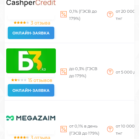
0,1% (ГЭСВ до
от 20 000
д
179%)
тнг
3 отзыва
ОНЛАЙН-ЗАЯВКА
до 0,3% (ГЭСВ
от 5 000
до
до 179%)
15 отзывов
ОНЛАЙН-ЗАЯВКА
от 0,1% в день
от 10 000
д
(ГЭСВ до 179%)
тнг
3 отзыва