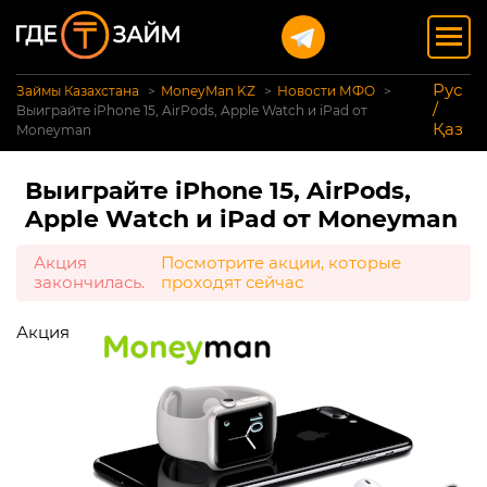
Рус
Займы Казахстана
MoneyMan KZ
Новости МФО
/
Выиграйте iPhone 15, AirPods, Apple Watch и iPad от
Қаз
Moneyman
Выиграйте iPhone 15, AirPods,
Apple Watch и iPad от Moneyman
Акция
Посмотрите акции, которые
закончилась.
проходят сейчас
Акция