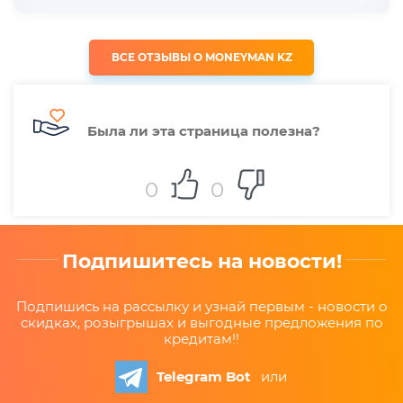
ВСЕ ОТЗЫВЫ О MONEYMAN KZ
Была ли эта страница полезна?
0
0
Подпишитесь на новости!
Подпишись на рассылку и узнай первым - новости о
скидках, розыгрышах и выгодные предложения по
кредитам!!
Telegram Bot
или