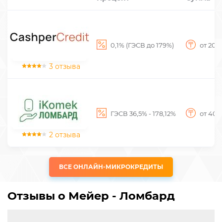
0,1% (ГЭСВ до 179%)
от 20 
3 отзыва
ГЭСВ 36,5% - 178,12%
от 40 
2 отзыва
ВСЕ ОНЛАЙН-МИКРОКРЕДИТЫ
Отзывы о Мейер - Ломбард