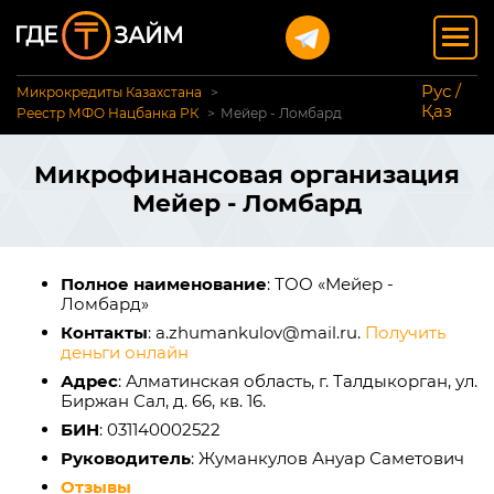
Рус /
Микрокредиты Казахстана
Қаз
Реестр МФО Нацбанка РК
Мейер - Ломбард
Микрофинансовая организация
Мейер - Ломбард
Полное наименование
: ТОО «Мейер -
Ломбард»
Контакты
: a.zhumankulov@mail.ru.
Получить
деньги онлайн
Адрес
: Алматинская область, г. Талдыкорган, ул.
Биржан Сал, д. 66, кв. 16.
БИН
: 031140002522
Руководитель
: Жуманкулов Ануар Саметович
Отзывы