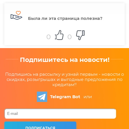
Была ли эта страница полезна?
0
0
Подпишитесь на новости!
Подпишись на рассылку и узнай первым - новости о
скидках, розыгрышах и выгодные предложения по
кредитам!!
Telegram Bot
или