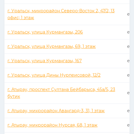
г. Уральск, микрорайон Северо-Восток 2, 47/2, 13
еже
офис; 1 этаж
г. Уральск, улица Курмангазы, 206
еже
г. Уральск, улица Курмангазы, 69, 1 этаж
еже
г. Уральск, улица Курмангазы, 167
еже
г. Уральск, улица Дины Нурпеисовой, 12/2
еже
г. Атырау, проспект Султана Бейбарыса, 45а/5, 23
еже
бутик
г. Атырау, микрорайон Авангард-3, 31, 1 этаж
еже
г. Атырау, микрорайон Нурсая, 68, 1 этаж
еже