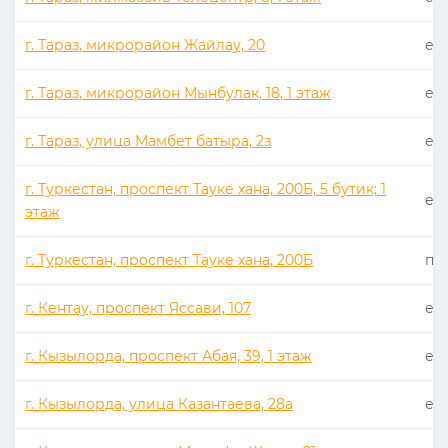
г. Тараз, микрорайон Жайлау, 20
еже
г. Тараз, микрорайон Мынбулак, 18, 1 этаж
еже
г. Тараз, улица Мамбет батыра, 2з
еже
г. Туркестан, проспект Тауке хана, 200Б, 5 бутик; 1
еже
этаж
г. Туркестан, проспект Тауке хана, 200Б
пн 
г. Кентау, проспект Яссави, 107
еже
г. Кызылорда, проспект Абая, 39, 1 этаж
еже
г. Кызылорда, улица Казантаева, 28а
еже