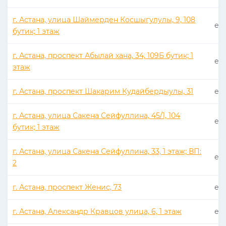
г. Астана, улица Шаймерден Косшыгулулы, 9, 108
еже
бутик; 1 этаж
г. Астана, проспект Абылай хана, 34, 109Б бутик; 1
еже
этаж
г. Астана, проспект Шакарим Кудайбердыулы, 31
еже
г. Астана, улица Сакена Сейфуллина, 45/1, 104
еже
бутик; 1 этаж
г. Астана, улица Сакена Сейфуллина, 33, 1 этаж; ВП:
еже
2
г. Астана, проспект Женис, 73
еже
г. Астана, Александр Кравцов улица, 6, 1 этаж
еже