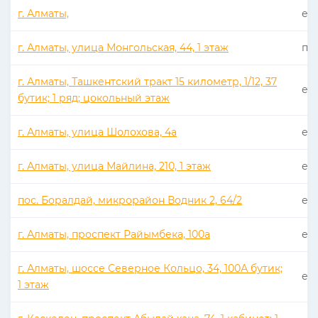
г. Алматы,
еже
г. Алматы, улица Монгольская, 44, 1 этаж
пн 
г. Алматы, Ташкентский тракт 15 километр, 1/12, 37
еже
бутик; 1 ряд; цокольный этаж
г. Алматы, улица Шолохова, 4а
еже
г. Алматы, улица Майлина, 210, 1 этаж
еже
пос. Боралдай, микрорайон Водник 2, 64/2
еже
г. Алматы, проспект Райымбека, 100а
еже
г. Алматы, шоссе Северное Кольцо, 34, 100А бутик;
еже
1 этаж