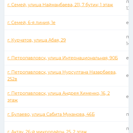
пн 
г. Семей, улица Найманбаева, 211, 7 бутик; 1 этаж
13:
г. Семей, 6-я линия, 1е
еже
пн 
г. Курчатов, улица Абая, 29
14:
г. Петропавловск, улица Интернациональная, 90Б
еже
г. Петропавловск, улица Нурсултана Назарбаева,
еже
252в
г. Петропавловск, улица Андрея Хименко, 16, 2
еже
этаж
г. Булаево, улица Сабита Муканова, 46Б
пн 
пн 
г. Актау, 26-й микрорайон, 25, 2 этаж