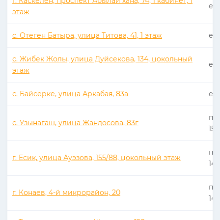
г. Каскелен, проспект Абылай хана, 74, 1 кабинет; 1
еже
этаж
с. Отеген Батыра, улица Титова, 41, 1 этаж
еже
с. Жибек Жолы, улица Дуйсекова, 134, цокольный
еже
этаж
с. Байсерке, улица Аркабая, 83а
еже
пн 
с. Узынагаш, улица Жандосова, 83г
15:
пн 
г. Есик, улица Ауэзова, 155/88, цокольный этаж
14:
пн 
г. Конаев, 4-й микрорайон, 20
14: