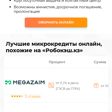
Круглосуточная выдача и контактный центр
Возможны амнистия, досрочное погашение,
пролонгация
ОФОРМИТЬ ОНЛАЙН
Лучшие микрокредиты онлайн,
похожие на «Робокэш.кз»
Процент
Сумма
от 0,1% в день
от 10 
(ГЭСВ до 179%)
3 отзыва