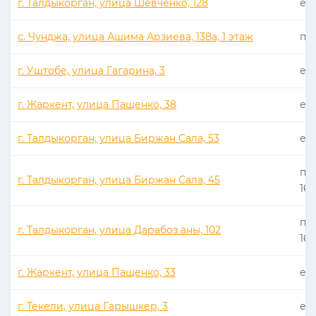
г. Талдыкорган, улица Шевченко, 128
еже
с. Чунджа, улица Ашима Арзиева, 138а, 1 этаж
пн 
г. Уштобе, улица Гагарина, 3
еже
г. Жаркент, улица Пащенко, 38
еже
г. Талдыкорган, улица Биржан Сала, 53
еже
пн 
г. Талдыкорган, улица Биржан Сала, 45
16:
пн 
г. Талдыкорган, улица Дарабоз аны, 102
16:
г. Жаркент, улица Пащенко, 33
еже
г. Текели, улица Гарышкер, 3
еже