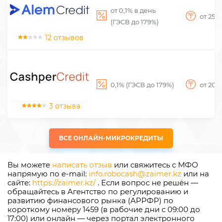
от 0,1% в день
от 25 
(ГЭСВ до 179%)
12 отзывов
0,1% (ГЭСВ до 179%)
от 20 
3 отзыва
ВСЕ ОНЛАЙН-МИКРОКРЕДИТЫ
Вы можете
написать отзыв
или свяжитесь с МФО
напрямую по e-mail:
info.robocash@zaimer.kz
или на
сайте:
https://zaimer.kz/
. Если вопрос не решён —
обращайтесь в Агентство по регулированию и
развитию финансового рынка (АРРФР) по
короткому номеру 1459 (в рабочие дни с 09:00 до
17:00) или онлайн — через портал электронного