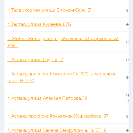
г. Талдыкорган, улица Биржан Сала, 51
еже
г. Талгар, улица Кунаева, 87Б
еже
с. Жибек Жолы, улица Дуйсекова, 133в, цокольный
еже
этаж
г. Астана, улица Сауран, 7
еже
г. Астана, проспект Мангилик Ел, 19/2, цокольный
еже
этаж; НП: 30
пн 
г. Астана, улица Алексея Петрова, 19
10:
г. Астана, проспект Ракымжан Кошкарбаев, 37
еже
г. Астана, улица Сакена Сейфуллина, 14, ВП: 6
еже