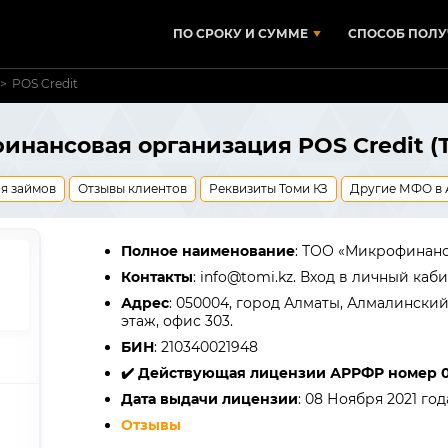
ПО СРОКУ И СУММЕ
СПОСОБ ПОЛУ
POS Credit
нансовая организация POS Credit (
я займов
Отзывы клиентов
Реквизиты Томи КЗ
Другие МФО в 
Полное наименование
: ТОО «Микрофинанс
Контакты
: info@tomi.kz. Вход в личный каб
Адрес
: 050004, город Алматы, Алмалинский
этаж, офис 303.
БИН
: 210340021948
✔️ Действующая лицензии АРРФР номер 0
Дата выдачи лицензии
: 08 Ноября 2021 год
Отзывы