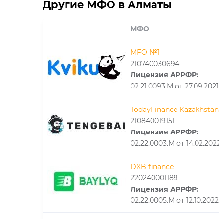
Другие МФО в Алматы
МФО
MFO №1
210740030694
Лицензия АРРФР:
02.21.0093.М от 27.09.2021
TodayFinance Kazakhstan
210840019151
Лицензия АРРФР:
02.22.0003.М от 14.02.202
DXB finance
220240001189
Лицензия АРРФР:
02.22.0005.М от 12.10.2022