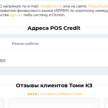
 напрямую по e-mail:
info@tomi.kz
или на сайте:
https://www
азвитию финансового рынка (АРРФР) по короткому номеру 14
ьства
egov.kz
либо систему e-Otinish.
Адреса POS Credit
Режим работы
303
Отзывы клиентов Томи КЗ
6 отзывов
|
Добавить отзыв