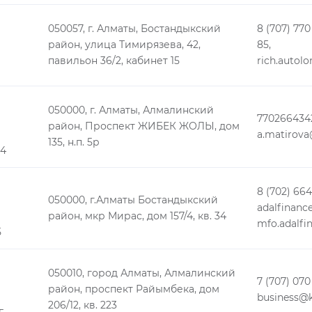
050057, г. Алматы, Бостандыкский
8 (707) 770
район, улица Тимирязева, 42,
85,
павильон 36/2, кабинет 15
rich.auto
050000, г. Алматы, Алмалинский
770266434
район, Проспект ЖИБЕК ЖОЛЫ, дом
a.matirov
135, н.п. 5р
24
8 (702) 664
050000, г.Алматы Бостандыкский
adalfinanc
район, мкр Мирас, дом 157/4, кв. 34
mfo.adalf
5
050010, город Алматы, Алмалинский
7 (707) 070 
район, проспект Райымбека, дом
business@k
206/12, кв. 223