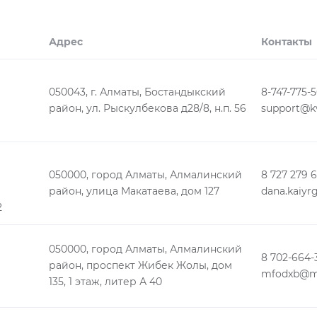
Адрес
Контакты
050043, г. Алматы, Бостандыкский
8-747-775-5
район, ул. Рыскулбекова д28/8, н.п. 56
support@kv
050000, город Алматы, Алмалинский
8 727 279 
район, улица Макатаева, дом 127
2
050000, город Алматы, Алмалинский
8 702-664-
район, проспект Жибек Жолы, дом
mfodxb@ma
135, 1 этаж, литер А 40