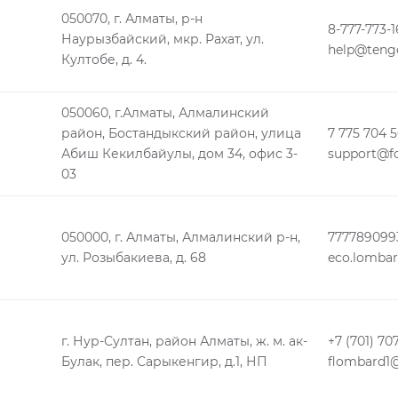
050070, г. Алматы, р-н
8-777-773-1
Наурызбайский, мкр. Рахат, ул.
help@teng
Култобе, д. 4.
050060, г.Алматы, Алмалинский
район, Бостандыкский район, улица
7 775 704 5
Абиш Кекилбайулы, дом 34, офис 3-
support@fc
03
050000, г. Алматы, Алмалинский р-н,
777789099
ул. Розыбакиева, д. 68
eco.lomba
г. Нур-Султан, район Алматы, ж. м. ак-
+7 (701) 70
Булак, пер. Сарыкенгир, д.1, НП
flombard1@