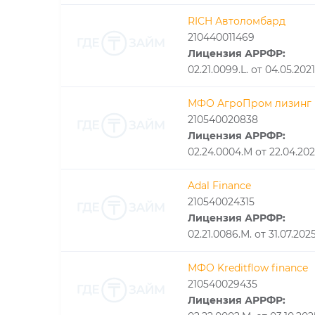
RICH Автоломбард
210440011469
Лицензия АРРФР:
02.21.0099.L. от 04.05.2021
МФО АгроПром лизинг
210540020838
Лицензия АРРФР:
02.24.0004.М от 22.04.20
Adal Finance
210540024315
Лицензия АРРФР:
02.21.0086.М. от 31.07.202
МФО Kreditflow finance
210540029435
Лицензия АРРФР: