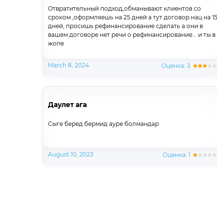
Отвратительный подход,обманывают клиентов со
сроком ,оформляешь на 25 дней а тут договор нац на 1
дней, просишь рефинансирование сделать а они в
вашем договоре нет речи о рефинансирование... и ты в
жопе
March 8, 2024
Оценка: 3
Даулет ага
Сыге беред бермид ауре болмандар
August 10, 2023
Оценка: 1