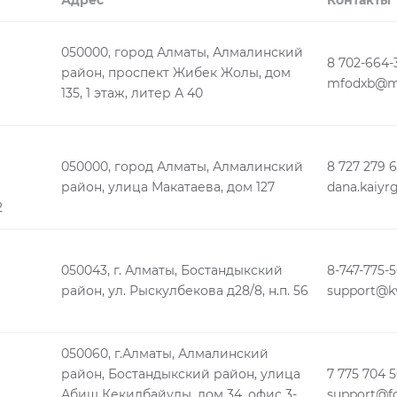
Адрес
Контакты
050000, город Алматы, Алмалинский
8 702-664-
район, проспект Жибек Жолы, дом
mfodxb@ma
135, 1 этаж, литер А 40
050000, город Алматы, Алмалинский
8 727 279 
район, улица Макатаева, дом 127
2
050043, г. Алматы, Бостандыкский
8-747-775-5
район, ул. Рыскулбекова д28/8, н.п. 56
support@kv
050060, г.Алматы, Алмалинский
район, Бостандыкский район, улица
7 775 704 5
Абиш Кекилбайулы, дом 34, офис 3-
support@fc