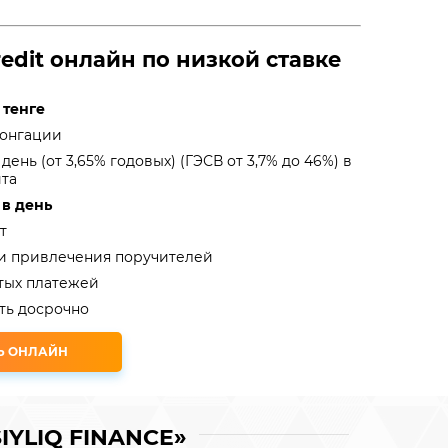
edit онлайн по низкой ставке
 тенге
лонгации
в день (от 3,65% годовых) (ГЭСВ от 3,7% до 46%) в
ита
 в день
т
 и привлечения поручителей
тых платежей
ть досрочно
Ь ОНЛАЙН
IYLIQ FINANCE»