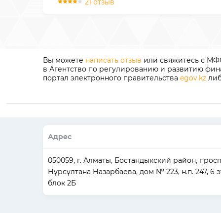
21 отзыв
Вы можете
написать отзыв
или свяжитесь с МФО
в Агентство по регулированию и развитию финан
портал электронного правительства
egov.kz
либ
Адрес
050059, г. Алматы, Бостандыкский район, прос
Нұрсұлтана Назарбаева, дом № 223, н.п. 247, 6 э
блок 2Б