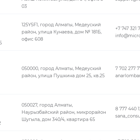
03
125Y5F1, город Алматы, Медеуский
+7 747 321 
район, улица Кунаева, дом № 181Б,
info@micro
офис 608
5
050000, город Алматы, Медеуский
7 702 277 7
район, улица Пушкина дом 25, кв.25
anarlomba
050027, город Алматы,
8 777 440 1
Наурызбайский район, микрорайон
sana_consu
Шугыла, дом 340/4, квартира 65
2