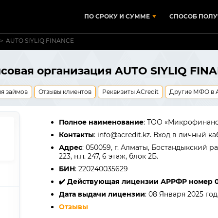
ПО СРОКУ И СУММЕ
СПОСОБ ПОЛУ
AUTO SIYLIQ FINANCE
овая организация AUTO SIYLIQ FINAN
я займов
Отзывы клиентов
Реквизиты ACredit
Другие МФО в 
Полное наименование
: ТОО «Микрофинанс
Контакты
: info@acredit.kz. Вход в личный к
Адрес
: 050059, г. Алматы, Бостандыкский 
223, н.п. 247, 6 этаж, блок 2Б.
БИН
: 220240035629
✔️ Действующая лицензии АРРФР номер 0
Дата выдачи лицензии
: 08 Января 2025 год
Отзывы