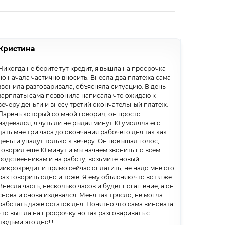
Кристина
Никогда не берите тут кредит, я вышла на просрочка
но начала частично вносить. Внесла два платежа сама
звонила разговаривала, объясняла ситуацию. В день
зарплаты сама позвонила написала что ожидаю к
вечеру деньги и внесу третий окончательный платеж.
Парень который со мной говорил, он просто
издевался, я чуть ли не рыдая минут 10 умоляла его
дать мне три часа до окончания рабочего дня так как
деньги упадут только к вечеру. Он повышал голос,
говорил ещё 10 минут и мы начнём звонить по всем
родственникам и на работу, возьмите новый
микрокредит и прямо сейчас оплатить, не надо мне сто
раз говорить одно и тоже. Я ему объясняю что вот я же
Внесла часть, несколько часов и будет погашение, а он
снова и снова издевался. Меня так трясло, не могла
работать даже остаток дня. Понятно что сама виновата
что вышла на просрочку но так разговаривать с
людьми это дно!!!