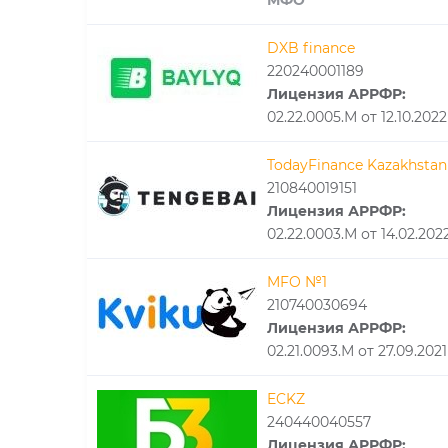
МФО
DXB finance
220240001189
Лицензия АРРФР:
02.22.0005.М от 12.10.2022
TodayFinance Kazakhstan
210840019151
Лицензия АРРФР:
02.22.0003.М от 14.02.202
MFO №1
210740030694
Лицензия АРРФР:
02.21.0093.М от 27.09.2021
ECKZ
240440040557
Лицензия АРРФР: