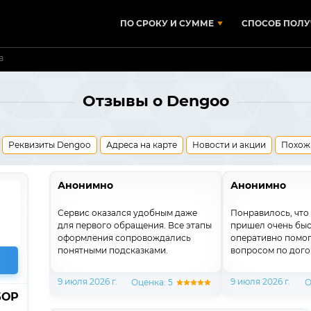
ПО СРОКУ И СУММЕ
СПОСОБ ПОЛУ
в
Отзывы о Dengoo
Реквизиты Dengoo
Адреса на карте
Новости и акции
Похож
Анонимно
Анонимно
Сервис оказался удобным даже
Понравилось, что 
для первого обращения. Все этапы
пришел очень бы
оформления сопровождались
оперативно помог
понятными подсказками.
вопросом по дого
9 июля 2026 г.
9 июля 2026 г.
Оценка: 5
О
БОР