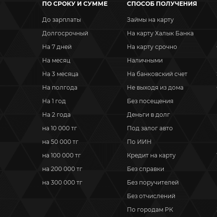
ПО СРОКУ И СУММЕ
СПОСОБ ПОЛУЧЕНИЯ
До зарплаты
Займы на карту
Долгосрочный
На карту Халык Банка
На 7 дней
На карту срочно
На месяц
Наличными
На 3 месяца
На банковский счет
На полгода
Не выходя из дома
На 1 год
Без посещения
На 2 года
Деньги в долг
на 10 000 тг
Под залог авто
на 50 000 тг
По ИИН
на 100 000 тг
Кредит на карту
на 200 000 тг
Без справки
на 300 000 тг
Без поручителей
Без отчислений
По городам РК