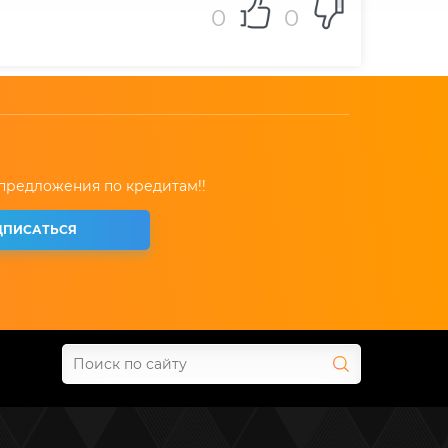
0
0
 предложения по кредитам!!