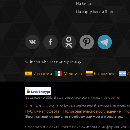
На Киви
На карту Каспи Голд
Gdezaim.kz по всему миру
Испания
Мексика
Колумбия
А
Защищено SSL. Ваша безопасность - наш приоритет.
© 2016-2026 GdeZaim.kz - найдите где быстрее и выгоднее
Публичная оферта
Пользовательское соглашение
По
Бесплатный сервис по подбору займов и кредитов.
Содержание сайта носит исключительно информационно-