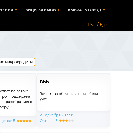
ЧЕНИЯ
ВИДЫ ЗАЙМОВ
ВЫБРАТЬ ГОРОД
Рус / Қаз
ие микрокредиты
Bbb
ответ по заявке
Зачем так обманывать.как бесят
стро. Поддержка
уже
ла разобраться с
вору.
20 декабря 2022 г.
ценка: 5
Оценка: 3