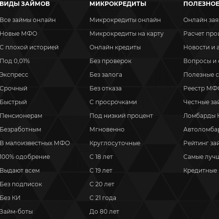
ВИДЫ ЗАЙМОВ
МИКРОКРЕДИТЫ
ПОЛЕЗНО
Все займы онлайн
Микрокредиты онлайн
Онлайн зая
Новые МФО
Микрокредиты на карту
Расчет про
С плохой историей
Онлайн кредиты
Новости и 
Под 0,01%
Без проверок
Вопросы и 
Экспресс
Без залога
Полезные с
Срочный
Без отказа
Реестр МФ
Быстрый
С просрочками
Честные з
Пенсионерам
Под низкий процент
Ломбарды К
Безработным
Мгновенно
Автоломбар
В малоизвестных МФО
Круглосуточные
Рейтинг за
100% одобрение
С 18 лет
Самые луч
Выдают всем
С 19 лет
Кредитные
Без подписок
С 20 лет
Без КИ
С 21 года
Займ-боты
До 80 лет