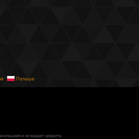
на
Польша
низацией и не выдает кредиты.