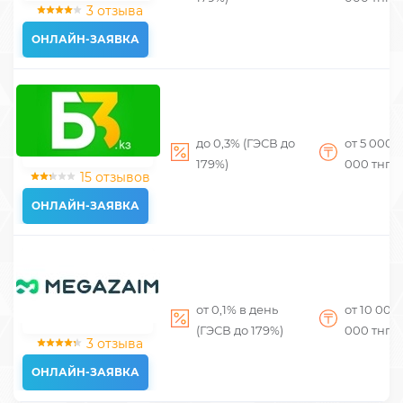
3 отзыва
ОНЛАЙН-ЗАЯВКА
до 0,3% (ГЭСВ до
от 5 000
д
179%)
000
тнг
15 отзывов
ОНЛАЙН-ЗАЯВКА
от 0,1% в день
от 10 000
(ГЭСВ до 179%)
000
тнг
3 отзыва
ОНЛАЙН-ЗАЯВКА