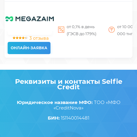
от 0,1% в день
от 10 000
(ГЭСВ до 179%)
000
тнг
3 отзыва
ОНЛАЙН-ЗАЯВКА
Реквизиты и контакты Selfie
Credit
Юридическое название МФО:
ТОО «МФО
«CreditNova»
БИН:
151140014481