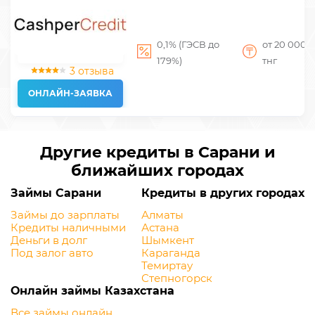
0,1% (ГЭСВ до
от 20 000
д
179%)
тнг
3 отзыва
ОНЛАЙН-ЗАЯВКА
Другие кредиты в Сарани и
ближайших городах
Займы Сарани
Кредиты в других городах
Займы до зарплаты
Алматы
Кредиты наличными
Астана
Деньги в долг
Шымкент
Под залог авто
Караганда
Темиртау
Степногорск
Онлайн займы Казахстана
Все займы онлайн