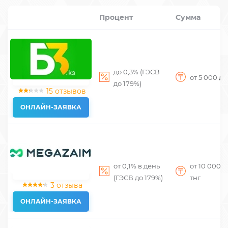
Процент
Сумма
до 0,3% (ГЭСВ
от 5 000
до
до 179%)
15 отзывов
ОНЛАЙН-ЗАЯВКА
от 0,1% в день
от 10 000
д
(ГЭСВ до 179%)
тнг
3 отзыва
ОНЛАЙН-ЗАЯВКА