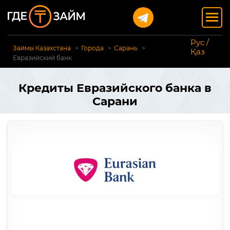
Рус /
Займы Казахстана
Города
Сарань
Қаз
Евразийский банк
Кредиты Евразийского банка в
Сарани