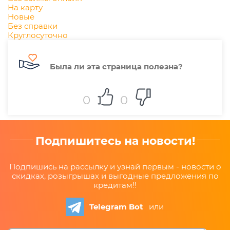
На карту
Новые
Без справки
Круглосуточно
Была ли эта страница полезна?
0
0
Подпишитесь на новости!
Подпишись на рассылку и узнай первым - новости о
скидках, розыгрышах и выгодные предложения по
кредитам!!
Telegram Bot
или