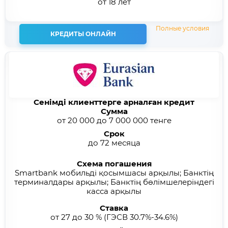
от 18 лет
Полные условия
КРЕДИТЫ ОНЛАЙН
Сенімді клиенттерге арналған кредит
Сумма
от 20 000 до 7 000 000 тенге
Срок
до 72 месяца
Схема погашения
Smartbank мобильді қосымшасы арқылы; Банктің
терминалдары арқылы; Банктің бөлімшелеріндегі
касса арқылы
Ставка
от 27 до 30 %
(ГЭСВ 30.7%-34.6%)