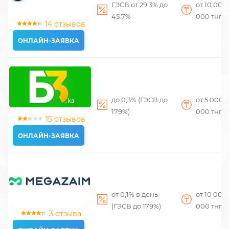
ГЭСВ от 29.3% до
от 10 000
45.7%
000
тнг
14 отзывов
ОНЛАЙН-ЗАЯВКА
до 0,3% (ГЭСВ до
от 5 000
д
179%)
000
тнг
15 отзывов
ОНЛАЙН-ЗАЯВКА
от 0,1% в день
от 10 000
(ГЭСВ до 179%)
000
тнг
3 отзыва