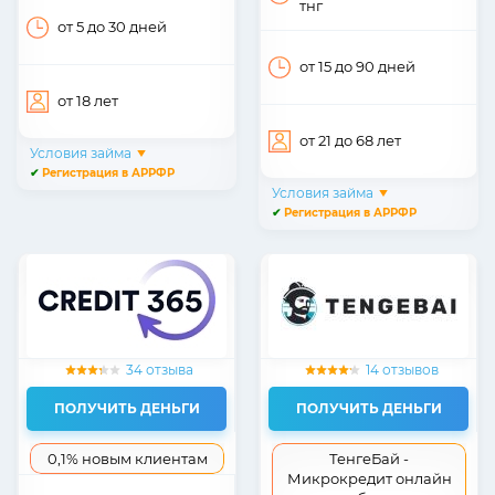
тнг
от 5
до 30
дней
от 15
до 90
дней
от 18
лет
от 21
до 68
лет
Условия займа
✔
Регистрация в АРРФР
Условия займа
✔
Регистрация в АРРФР
34 отзыва
14 отзывов
ПОЛУЧИТЬ ДЕНЬГИ
ПОЛУЧИТЬ ДЕНЬГИ
0,1% новым клиентам
ТенгеБай -
Микрокредит онлайн