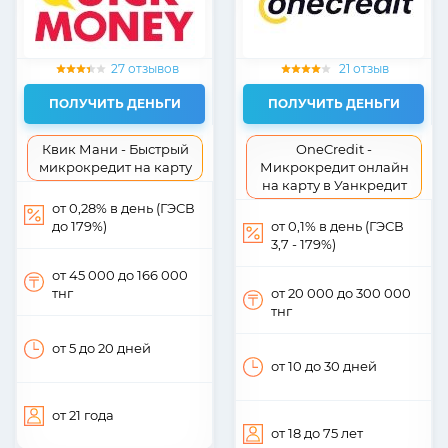
27 отзывов
21 отзыв
ПОЛУЧИТЬ ДЕНЬГИ
ПОЛУЧИТЬ ДЕНЬГИ
Квик Мани - Быстрый
OneCredit -
микрокредит на карту
Микрокредит онлайн
на карту в Уанкредит
от 0,28% в день (ГЭСВ
до 179%)
от 0,1% в день (ГЭСВ
3,7 - 179%)
от 45 000
до 166 000
тнг
от 20 000
до 300 000
тнг
от 5
до 20
дней
от 10
до 30
дней
от 21
года
от 18
до 75
лет