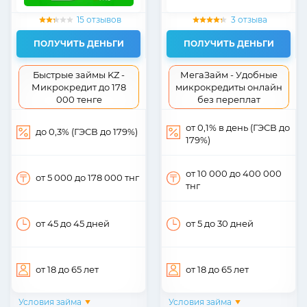
15 отзывов
3 отзыва
ПОЛУЧИТЬ ДЕНЬГИ
ПОЛУЧИТЬ ДЕНЬГИ
Быстрые займы KZ -
МегаЗайм - Удобные
Микрокредит до 178
микрокредиты онлайн
000 тенге
без переплат
от 0,1% в день (ГЭСВ до
до 0,3% (ГЭСВ до 179%)
179%)
от 10 000
до 400 000
от 5 000
до 178 000
тнг
тнг
от 45
до 45
дней
от 5
до 30
дней
от 18
до 65
лет
от 18
до 65
лет
Условия займа
Условия займа