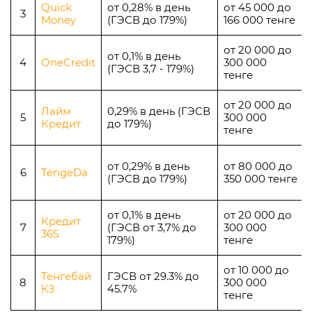
Quick
от 0,28% в день
от 45 000 до
3
Money
(ГЭСВ до 179%)
166 000 тенге
от 20 000 до
от 0,1% в день
4
OneCredit
300 000
(ГЭСВ 3,7 - 179%)
тенге
от 20 000 до
Лайм
0,29% в день (ГЭСВ
5
300 000
Кредит
до 179%)
тенге
от 0,29% в день
от 80 000 до
6
TengeDa
(ГЭСВ до 179%)
350 000 тенге
от 0,1% в день
от 20 000 до
Кредит
7
(ГЭСВ от 3,7% до
300 000
365
179%)
тенге
от 10 000 до
Тенгебай
ГЭСВ от 29.3% до
8
300 000
КЗ
45.7%
тенге