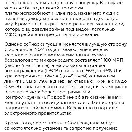
превращало займы в долговую ловушку. К тому же
часто не было должной проверки
платежеспособности клиентов, из-за чего люди с
низкими доходами быстро попадали в долговую
яму. Кроме того, на рынке встречались мошенники,
которые выдавали займы под видом легальных
МФО, требовали предоплату и исчезали.
Однако сейчас ситуация меняется в лучшую сторону.
С 20 августа 2024 года в Казахстане введены
жёсткие ограничения: максимальная сумма
беззалогового микрокредита составляет 1 100 МРП
(около 4 млн тенге), а максимальная ставка
вознаграждения (ГЭСВ) снижена с 56% до 46%. Для
краткосрочных займов (до 45 дней) установлен
лимит ГЭСВ в 179%, а дневная ставка снижена с 1% до
0,3%. Это значительно снижает риски для заемщиков
и делает рынок более прозрачным и
контролируемым. Подробнее об этих изменениях
можно узнать на официальном сайте Министерства
национальной экономики Казахстана и портале
электронного правительства.
Кроме того, через портал eGov граждане могут
самостоятельно установить запрет на получение