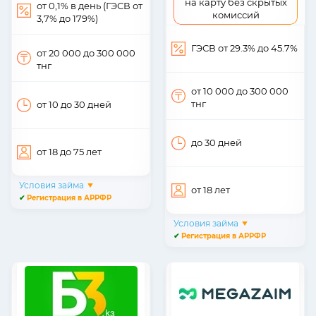
на карту без скрытых
от 0,1% в день (ГЭСВ от
комиссий
3,7% до 179%)
ГЭСВ от 29.3% до 45.7%
от 20 000
до 300 000
тнг
от 10 000
до 300 000
тнг
от 10
до 30
дней
до 30
дней
от 18
до 75
лет
Условия займа
от 18
лет
✔
Регистрация в АРРФР
Условия займа
✔
Регистрация в АРРФР