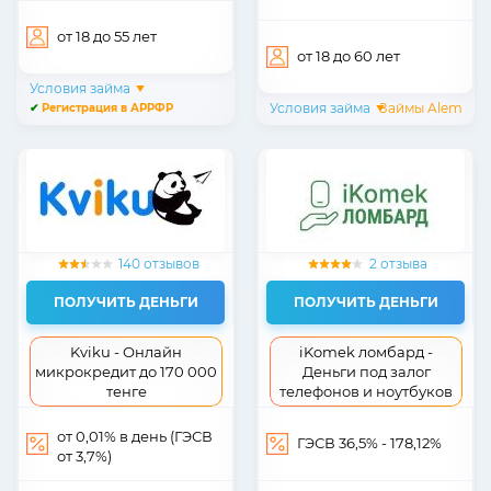
от 18
до 55
лет
от 18
до 60
лет
Условия займа
Условия займа
Займы Alem
✔
Регистрация в АРРФР
140 отзывов
2 отзыва
ПОЛУЧИТЬ ДЕНЬГИ
ПОЛУЧИТЬ ДЕНЬГИ
Kviku - Онлайн
iKomek ломбард -
микрокредит до 170 000
Деньги под залог
тенге
телефонов и ноутбуков
от 0,01% в день (ГЭСВ
ГЭСВ 36,5% - 178,12%
от 3,7%)