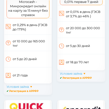
Microcash -
0,01% первые 7 дней
Микрокредит онлайн
на карту за 15 минут без
от 0,01% в день (ГЭСВ
справок
от 3,7% до 46% )
от 0,29% в день (ГЭСВ
от 20 000
до 300 000
до 179%)
тнг
от 10 000
до 165 000
тнг
от 5
до 30
дней
от 5
до 20
дней
от 18
до 70
лет
Условия займа
от 21
года
✔
Регистрация в АРРФР
Условия займа
✔
Регистрация в АРРФР