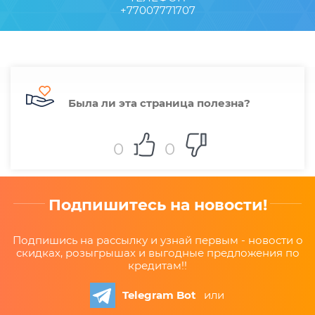
+77007771707
Была ли эта страница полезна?
0
0
Подпишитесь на новости!
Подпишись на рассылку и узнай первым - новости о
скидках, розыгрышах и выгодные предложения по
кредитам!!
Telegram Bot
или