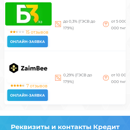
до 0,3% (ГЭСВ до
от 5 000
д
179%)
000
тнг
15 отзывов
ОНЛАЙН-ЗАЯВКА
0,29% (ГЭСВ до
от 10 000
179%)
000
тнг
7 отзывов
ОНЛАЙН-ЗАЯВКА
Реквизиты и контакты Кредит