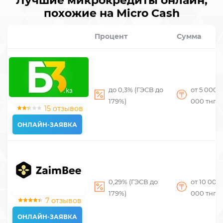
Лучшие микрокредиты онлайн,
похожие на Micro Cash
Процент
Сумма
до 0,3% (ГЭСВ до
от 5 000
д
179%)
000
тнг
15 отзывов
ОНЛАЙН-ЗАЯВКА
0,29% (ГЭСВ до
от 10 000
179%)
000
тнг
7 отзывов
ОНЛАЙН-ЗАЯВКА