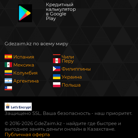
Кредитный
калькулятор
в Google
Play
Gdezaim.kz по всему миру
Испания
Чили
Перу
Мексика
Филиппины
Колумбия
Украина
Аргентина
Польша
Защищено SSL. Ваша безопасность - наш приоритет.
© 2016-2026 GdeZaim.kz - найдите где быстрее и
выгоднее занять деньги онлайн в Казахстане.
Публичная оферта