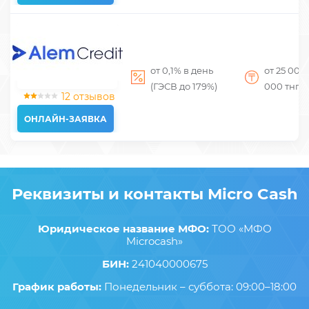
от 0,1% в день
от 25 000
(ГЭСВ до 179%)
000
тнг
12 отзывов
ОНЛАЙН-ЗАЯВКА
Реквизиты и контакты Micro Cash
Юридическое название МФО:
ТОО «МФО
Microcash»
БИН:
241040000675
График работы:
Понедельник – суббота: 09:00–18:00