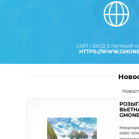
САЙТ / ВХОД В ЛИЧНЫЙ 
HTTPS://WWW.GMONE
Ново
Новост
РОЗЫГ
ВЬЕТНА
GMONE
Микрокре
МФО "ЮН
продлева