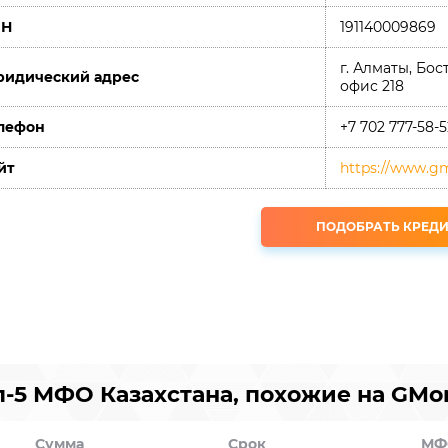
ИН
191140009869
г. Алматы, Бо
идический адрес
офис 218
лефон
+7 702 777-58-5
йт
https://www.g
ПОДОБРАТЬ КРЕДИ
п-5 МФО Казахстана, похожие на GMo
Сумма
Срок
МФ