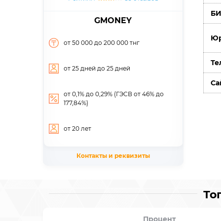
Б
GMONEY
Юр
от 50 000
до 200 000
тнг
Те
от 25 дней
до 25 дней
Са
от 0,1% до 0,29% (ГЭСВ от 46% до
177,84%)
от 20
лет
Контакты и реквизиты
То
Процент