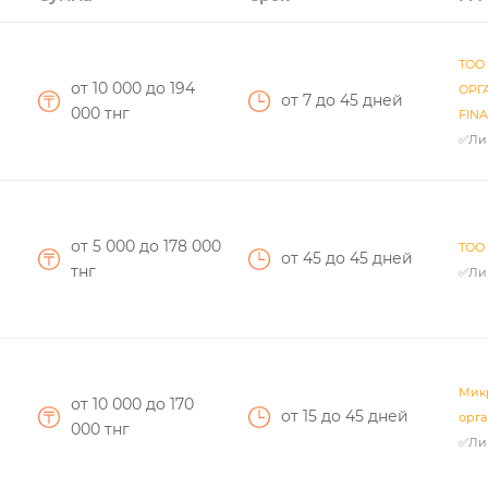
ТОО
от 10 000
до 194
ОРГ
от 7
до 45
дней
000
тнг
FINA
✅Ли
от 5 000
до 178 000
ТОО
от 45
до 45
дней
тнг
✅Ли
Мик
от 10 000
до 170
от 15
до 45
дней
орг
000
тнг
✅Ли