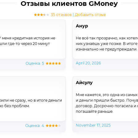
Отзывы клиентов GMoney
35 отзывов
|
Добавить отзыв
Анур
 меня кредитная история не
Не всё так прозрачно, как хоте
шли где-то через 20 минут
них узнаёшь уже позже. В итог
изначально не предупреждали.
April 20, 2026
Оценка: 5
Айсулу
Мне кажется, это одна из самы
ли не сразу, но в итоге деньги
и деньги пришли быстро. Почув
о без проблем.
договор. Досрочно погасила и с
погашайте раньше.
November 17, 2025
Оценка: 4