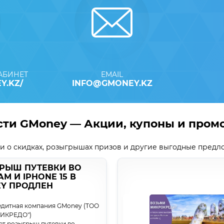
КАБИНЕТ
EMAIL
Y.KZ/
INFO@GMONEY.KZ
сти GMoney — Акции, купоны и пром
и о скидках, розыгрышах призов и другие выгодные предл
РЫШ ПУТЕВКИ ВО
М И IPHONE 15 В
Y ПРОДЛЕН
дитная компания GMoney (ТОО
ИКРЕДО")
ет розыгрыш путевки во