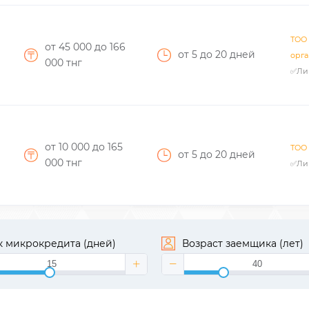
ТОО
от 45 000
до 166
от 5
до 20
дней
орга
000
тнг
✅Ли
от 10 000
до 165
ТОО 
от 5
до 20
дней
000
тнг
✅Ли
 микрокредита (дней)
Возраст заемщика (лет)