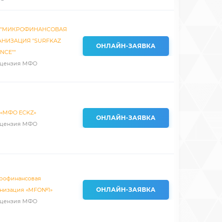
 "МИКРОФИНАНСОВАЯ
АНИЗАЦИЯ "SURFKAZ
ОНЛАЙН-ЗАЯВКА
NCE""
цензия МФО
 «МФО ECKZ»
ОНЛАЙН-ЗАЯВКА
цензия МФО
рофинансовая
ОНЛАЙН-ЗАЯВКА
анизация «MFO№1»
цензия МФО