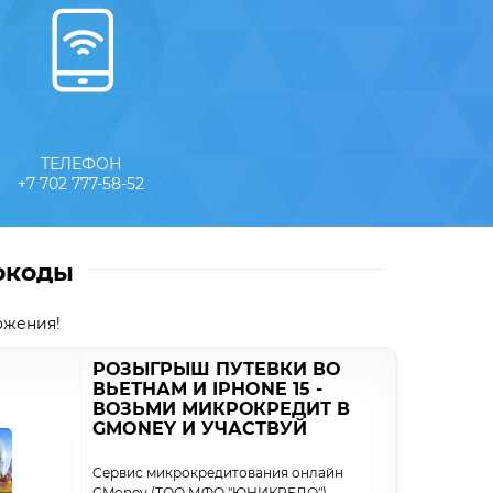
ТЕЛЕФОН
+7 702 777-58-52
окоды
ожения!
РОЗЫГРЫШ ПУТЕВКИ ВО
ВЬЕТНАМ И IPHONE 15 -
ВОЗЬМИ МИКРОКРЕДИТ В
GMONEY И УЧАСТВУЙ
Сервис микрокредитования онлайн
GMoney (ТОО МФО "ЮНИКРЕДО")