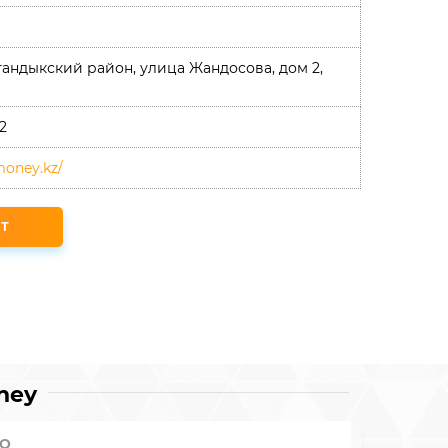
стандыкский район, улица Жандосова, дом 2,
2
money.kz/
Т
ney
О