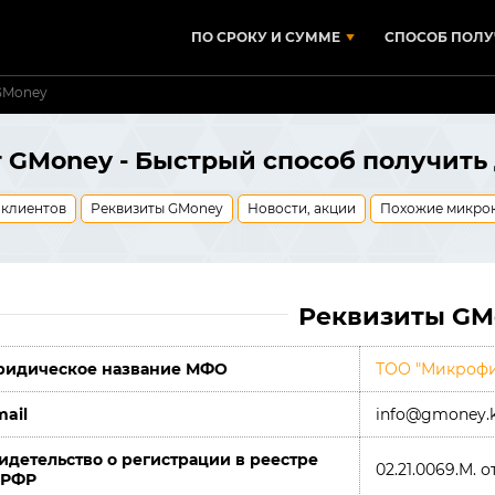
ПО СРОКУ И СУММЕ
СПОСОБ ПОЛУ
GMoney
GMoney - Быстрый способ получить 
 клиентов
Реквизиты GMoney
Новости, акции
Похожие микро
Реквизиты GM
идическое название МФО
ТОО "Микрофи
mail
info@gmoney.
идетельство о регистрации в реестре
02.21.0069.M. о
РРФР