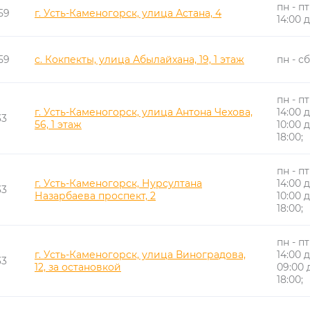
пн - пт
59
г. Усть-Каменогорск, улица Астана, 4
14:00 д
59
с. Кокпекты, улица Абылайхана, 19, 1 этаж
пн - сб
пн - пт
г. Усть-Каменогорск, улица Антона Чехова,
14:00 д
33
56, 1 этаж
10:00 д
18:00;
пн - пт
г. Усть-Каменогорск, Нурсултана
14:00 д
33
Назарбаева проспект, 2
10:00 д
18:00;
пн - пт
г. Усть-Каменогорск, улица Виноградова,
14:00 д
33
12, за остановкой
09:00 д
18:00;