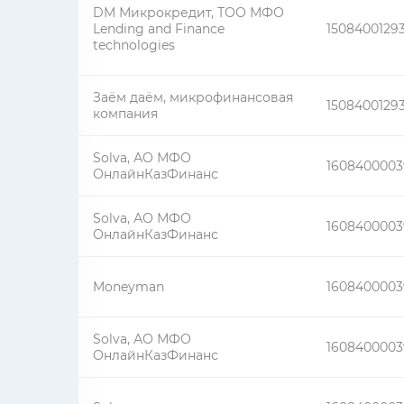
DM Микрокредит, ТОО МФО
Lending and Finance
1508400129
technologies
Заём даём, микрофинансовая
1508400129
компания
Solva, АО МФО
1608400003
ОнлайнКазФинанс
Solva, АО МФО
1608400003
ОнлайнКазФинанс
Moneyman
1608400003
Solva, АО МФО
1608400003
ОнлайнКазФинанс