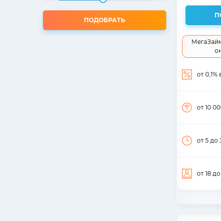
П
ПОДОБРАТЬ
МегаЗайм
о
от 0,1%
от 10 0
от 5
до 
от 18
до