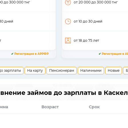
00
до 300 000
тнг
от 20 000
до 300 000
тнг
30
дней
от 10
до 30
дней
т
от 18
до 75
лет
✔
Регистрация в АРРФР
✔
Регистрация в 
До зарплаты
На карту
Пенсионерам
Наличными
Новые
Б
внение займов до зарплаты в Каске
мма
Возраст
Срок