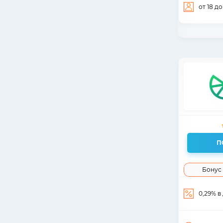
от 18
до
П
Бонус 
0,29% в