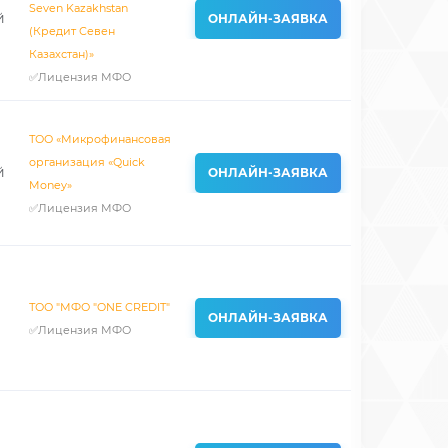
Seven Kazakhstan
й
ОНЛАЙН-ЗАЯВКА
(Кредит Севен
Казахстан)»
✅Лицензия МФО
ТОО «Микрофинансовая
организация «Quick
й
ОНЛАЙН-ЗАЯВКА
Money»
✅Лицензия МФО
ТОО "МФО "ONE CREDIT"
ОНЛАЙН-ЗАЯВКА
✅Лицензия МФО