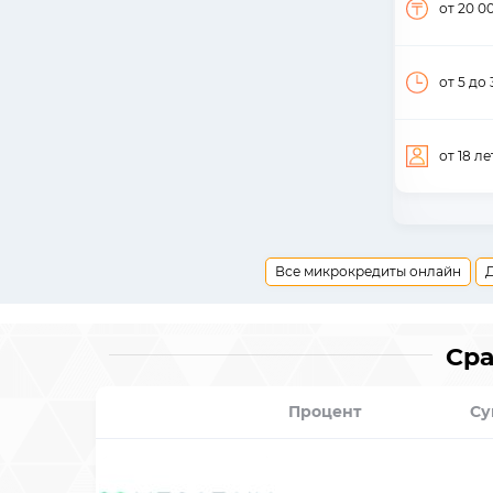
от 20 0
от 5
до 
от 18
ле
Все микрокредиты онлайн
Сра
Процент
Су