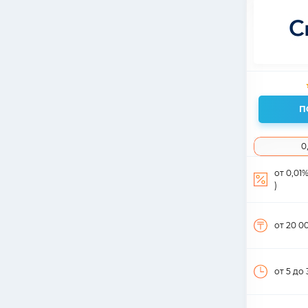
П
0
от 0,01
)
от 20 0
от 5
до 