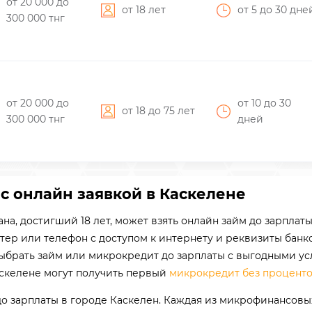
от 20 000
до
от 18 лет
от 5
до 30
дне
300 000
тнг
от 20 000
до
от 10
до 30
от 18 до 75 лет
300 000
тнг
дней
с онлайн заявкой в Каскелене
на, достигший 18 лет, может взять онлайн займ до зарпла
тер или телефон с доступом к интернету и реквизиты банк
выбрать займ или микрокредит до зарплаты с выгодными ус
скелене могут получить первый
микрокредит без процент
о зарплаты в городе Каскелен. Каждая из микрофинансов