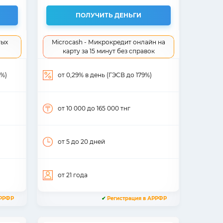
ПОЛУЧИТЬ ДЕНЬГИ
тых
Microcash - Микрокредит онлайн на
карту за 15 минут без справок
6%)
от 0,29% в день (ГЭСВ до 179%)
от 10 000
до 165 000
тнг
от 5
до 20
дней
от 21
года
АРРФР
✔
Регистрация в АРРФР