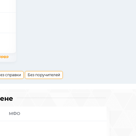
АРРФР
ез справки
Без поручителей
лене
МФО