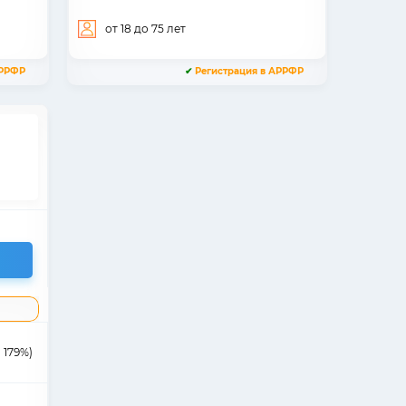
от 18
до 75
лет
АРРФР
✔
Регистрация в АРРФР
 179%)