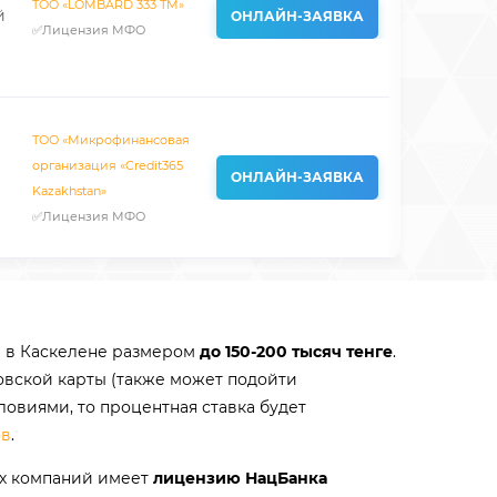
TOO «LOMBARD 333 ТМ»
й
ОНЛАЙН-ЗАЯВКА
✅Лицензия МФО
ТОО «Микрофинансовая
организация «Credit365
ОНЛАЙН-ЗАЯВКА
Kazakhstan»
✅Лицензия МФО
ты в Каскелене размером
до 150-200 тысяч тенге
.
овской карты (также может подойти
ловиями, то процентная ставка будет
ов
.
ых компаний имеет
лицензию НацБанка