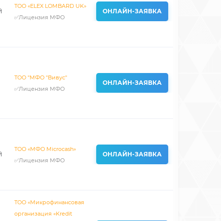
ТОО «ELEX LOMBARD UK»
й
ОНЛАЙН-ЗАЯВКА
✅Лицензия МФО
ТОО "МФО "Вивус"
ОНЛАЙН-ЗАЯВКА
✅Лицензия МФО
ТОО «МФО Microcash»
й
ОНЛАЙН-ЗАЯВКА
✅Лицензия МФО
ТОО «Микрофинансовая
организация «Kredit