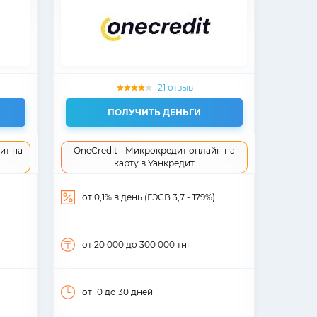
21 отзыв
ПОЛУЧИТЬ ДЕНЬГИ
ит на
OneCredit - Микрокредит онлайн на
карту в Уанкредит
от 0,1% в день (ГЭСВ 3,7 - 179%)
от 20 000
до 300 000
тнг
от 10
до 30
дней