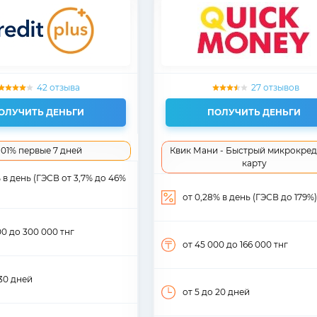
42 отзыва
27 отзывов
ОЛУЧИТЬ ДЕНЬГИ
ПОЛУЧИТЬ ДЕНЬГИ
,01% первые 7 дней
Квик Мани - Быстрый микрокред
карту
% в день (ГЭСВ от 3,7% до 46%
от 0,28% в день (ГЭСВ до 179%)
00
до 300 000
тнг
от 45 000
до 166 000
тнг
30
дней
от 5
до 20
дней