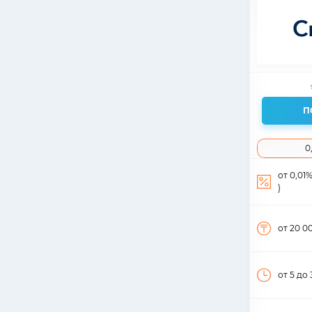
П
0
от 0,01
)
от 20 0
от 5
до 