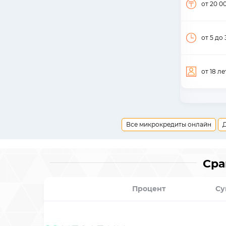
от 20 0
от 5
до 
от 18
ле
Все микрокредиты онлайн
Сра
Процент
Су