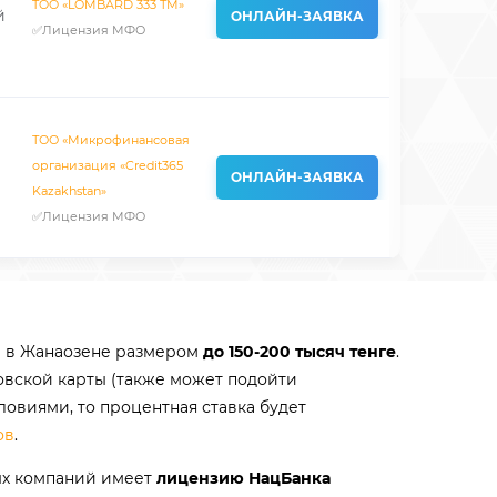
TOO «LOMBARD 333 ТМ»
й
ОНЛАЙН-ЗАЯВКА
✅Лицензия МФО
ТОО «Микрофинансовая
организация «Credit365
ОНЛАЙН-ЗАЯВКА
Kazakhstan»
✅Лицензия МФО
ты в Жанаозене размером
до 150-200 тысяч тенге
.
овской карты (также может подойти
ловиями, то процентная ставка будет
ов
.
ых компаний имеет
лицензию НацБанка