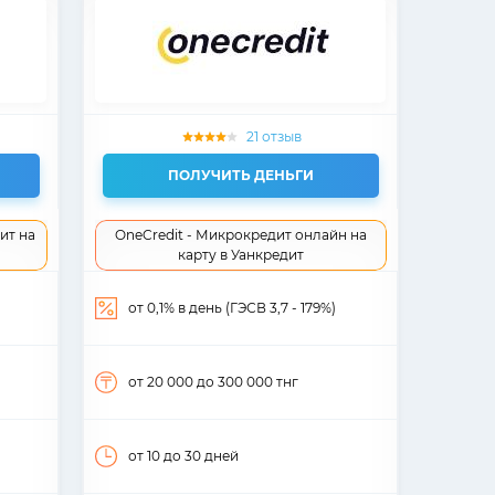
21 отзыв
ПОЛУЧИТЬ ДЕНЬГИ
ит на
OneCredit - Микрокредит онлайн на
карту в Уанкредит
от 0,1% в день (ГЭСВ 3,7 - 179%)
от 20 000
до 300 000
тнг
от 10
до 30
дней