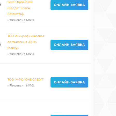
Seven Kazakhstan
й
ОНЛАЙН-ЗАЯВКА
(Кредит Севен
Казахстан)»
✅Лицензия МФО
ТОО «Микрофинансовая
организация «Quick
й
ОНЛАЙН-ЗАЯВКА
Money»
✅Лицензия МФО
ТОО "МФО "ONE CREDIT"
ОНЛАЙН-ЗАЯВКА
✅Лицензия МФО