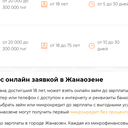
от 20 000
до
от 18 лет
от 5
до 30
дне
300 000
тнг
от 20 000
до
от 10
до 30
от 18 до 75 лет
300 000
тнг
дней
 с онлайн заявкой в Жанаозене
на, достигший 18 лет, может взять онлайн займ до зарпла
тер или телефон с доступом к интернету и реквизиты банк
выбрать займ или микрокредит до зарплаты с выгодными ус
анаозене могут получить первый
микрокредит без процент
до зарплаты в городе Жанаозен. Каждая из микрофинансов