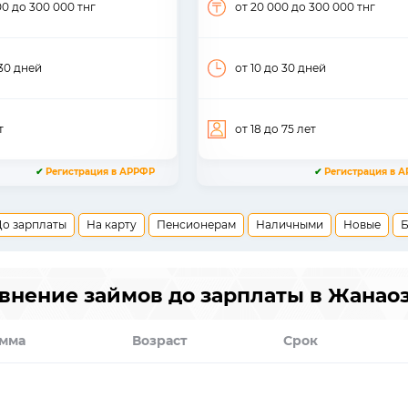
00
до 300 000
тнг
от 20 000
до 300 000
тнг
30
дней
от 10
до 30
дней
т
от 18
до 75
лет
✔
Регистрация в АРРФР
✔
Регистрация в 
До зарплаты
На карту
Пенсионерам
Наличными
Новые
Б
внение займов до зарплаты в Жанао
мма
Возраст
Срок