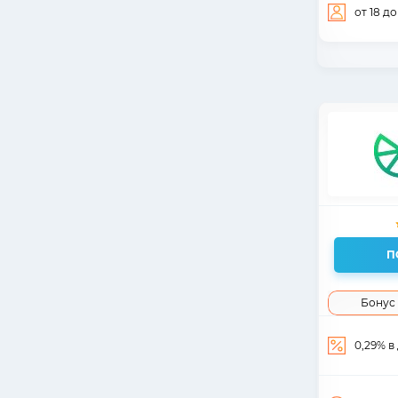
от 18
до
П
Бонус 
0,29% в