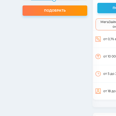
П
ПОДОБРАТЬ
МегаЗайм
о
от 0,1%
от 10 0
от 5
до 
от 18
до