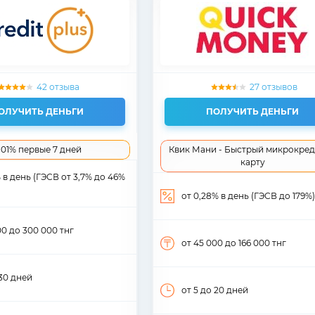
42 отзыва
27 отзывов
ОЛУЧИТЬ ДЕНЬГИ
ПОЛУЧИТЬ ДЕНЬГИ
,01% первые 7 дней
Квик Мани - Быстрый микрокред
карту
% в день (ГЭСВ от 3,7% до 46%
от 0,28% в день (ГЭСВ до 179%)
00
до 300 000
тнг
от 45 000
до 166 000
тнг
30
дней
от 5
до 20
дней