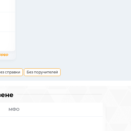
АРРФР
ез справки
Без поручителей
зене
МФО