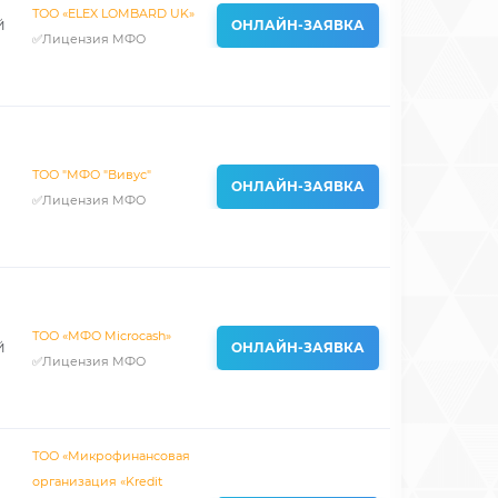
ТОО «ELEX LOMBARD UK»
й
ОНЛАЙН-ЗАЯВКА
✅Лицензия МФО
ТОО "МФО "Вивус"
ОНЛАЙН-ЗАЯВКА
✅Лицензия МФО
ТОО «МФО Microcash»
й
ОНЛАЙН-ЗАЯВКА
✅Лицензия МФО
ТОО «Микрофинансовая
организация «Kredit