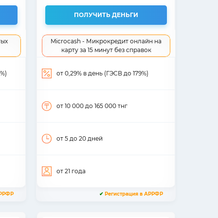
ПОЛУЧИТЬ ДЕНЬГИ
тых
Microcash - Микрокредит онлайн на
карту за 15 минут без справок
6%)
от 0,29% в день (ГЭСВ до 179%)
от 10 000
до 165 000
тнг
от 5
до 20
дней
от 21
года
АРРФР
✔
Регистрация в АРРФР