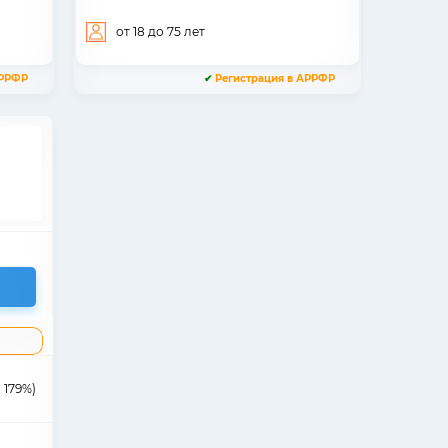
от 18
до 75
лет
АРРФР
✔
Регистрация в АРРФР
 179%)