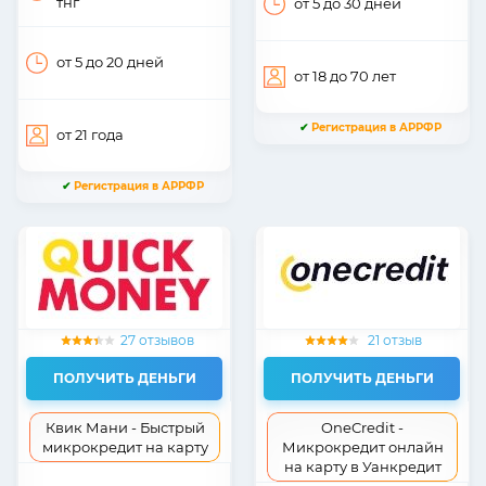
тнг
от 5
до 30
дней
от 5
до 20
дней
от 18
до 70
лет
✔
Регистрация в АРРФР
от 21
года
✔
Регистрация в АРРФР
27 отзывов
21 отзыв
ПОЛУЧИТЬ ДЕНЬГИ
ПОЛУЧИТЬ ДЕНЬГИ
Квик Мани - Быстрый
OneCredit -
микрокредит на карту
Микрокредит онлайн
на карту в Уанкредит