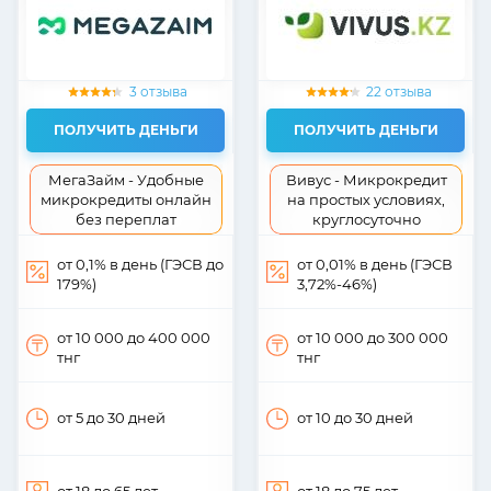
3 отзыва
22 отзыва
ПОЛУЧИТЬ ДЕНЬГИ
ПОЛУЧИТЬ ДЕНЬГИ
МегаЗайм - Удобные
Вивус - Микрокредит
микрокредиты онлайн
на простых условиях,
без переплат
круглосуточно
от 0,1% в день (ГЭСВ до
от 0,01% в день (ГЭСВ
179%)
3,72%-46%)
от 10 000
до 400 000
от 10 000
до 300 000
тнг
тнг
от 5
до 30
дней
от 10
до 30
дней