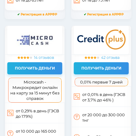
от 18
до 65
лет
от 18
до 75
лет
✔
Регистрация в АРРФР
✔
Регистрация в АРРФР
14 отзывов
42 отзыва
ПОЛУЧИТЬ ДЕНЬГИ
ПОЛУЧИТЬ ДЕНЬГИ
Microcash -
0,01% первые 7 дней
Микрокредит онлайн
на карту за 15 минут без
от 0,01% в день (ГЭСВ
справок
от 3,7% до 46% )
от 0,29% в день (ГЭСВ
от 20 000
до 300 000
до 179%)
тнг
от 10 000
до 165 000