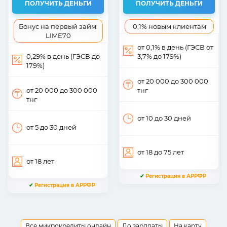
ПОЛУЧИТЬ ДЕНЬГИ
ПОЛУЧИТЬ ДЕНЬГИ
Бонус на первый займ:
0,1% новым клиентам
LIME70
от 0,1% в день (ГЭСВ от
0,29% в день (ГЭСВ до
3,7% до 179%)
179%)
от 20 000
до 300 000
от 20 000
до 300 000
тнг
тнг
от 10
до 30
дней
от 5
до 30
дней
от 18
до 75
лет
от 18
лет
✔
Регистрация в АРРФР
✔
Регистрация в АРРФР
Все микрокредиты онлайн
До зарплаты
На карту