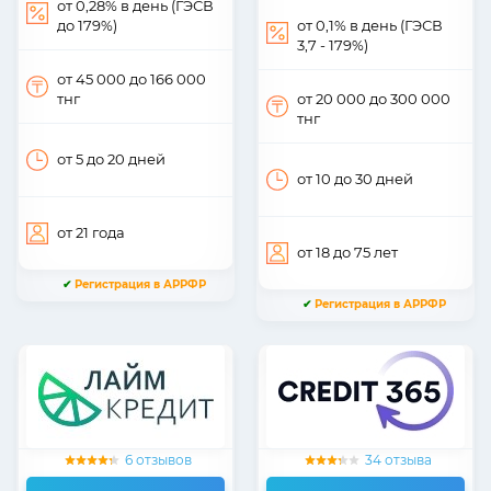
от 0,28% в день (ГЭСВ
до 179%)
от 0,1% в день (ГЭСВ
3,7 - 179%)
от 45 000
до 166 000
тнг
от 20 000
до 300 000
тнг
от 5
до 20
дней
от 10
до 30
дней
от 21
года
от 18
до 75
лет
✔
Регистрация в АРРФР
✔
Регистрация в АРРФР
6 отзывов
34 отзыва